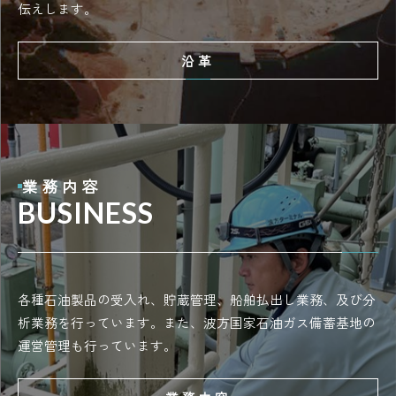
伝えします。
沿革
業務内容
BUSINESS
各種石油製品の受入れ、貯蔵管理、船舶払出し業務、及び分
析業務を行っています。また、波方国家石油ガス備蓄基地の
運営管理も行っています。