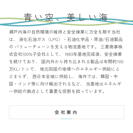
青い空、美しい海
瀬戸内海の自然環境の維持と安全操業に万全を期す当社
は、
液化石油ガス（LPG）・石油化学品・原油/石油製品
の
バリューチェーンを支える物流基地です。
三菱商事株
式会社100%子会社として、
1983年基地完成後、安全操業
を続けており、
国内外から持ち込まれる製品は年間約100
万KL/トンで、
地元四国の地場へのエネルギー供給にと
どまらず、
西日本全域に供給し、
海外では、韓国・中
国・インド等に向け輸出されるなど、
当基地はエネルギ
ー供給の拠点として重要な役割を担っています。
会社案内