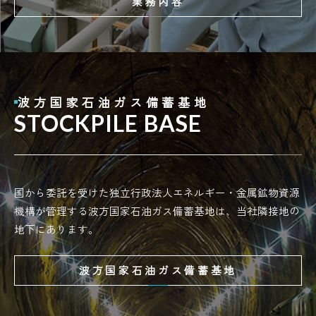
業務内容
波方国家石油ガス備蓄基地
STOCKPILE BASE
国から委託を受けた独立行政法人エネルギー・金属鉱物資源
機構が管理する波方国家石油ガス備蓄基地は、当社隣接地の
地下にあります。
波方国家石油ガス備蓄基地