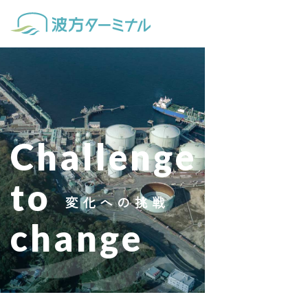
波
方
タ
ー
ミ
ナ
ル
Challenge
株
式
会
to
社
変化への挑戦
change